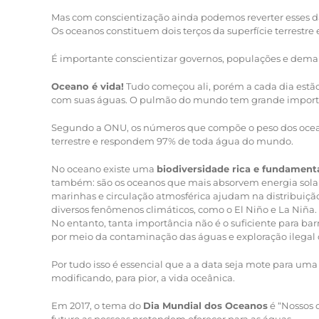
Mas com conscientização ainda podemos reverter esses d
Os oceanos constituem dois terços da superfície terrestre 
É importante conscientizar governos, populações e demai
Oceano é vida!
Tudo começou ali, porém a cada dia estã
com suas águas. O pulmão do mundo tem grande importânc
Segundo a ONU, os números que compõe o peso dos ocean
terrestre e respondem 97% de toda água do mundo.
No oceano existe uma
biodiversidade rica e fundament
também: são os oceanos que mais absorvem energia solar,
marinhas e circulação atmosférica ajudam na distribuiçã
diversos fenômenos climáticos, como o El Niño e La Niña.
No entanto, tanta importância não é o suficiente para ba
por meio da contaminação das águas e exploração ilegal d
Por tudo isso é essencial que a a data seja mote para u
modificando, para pior, a vida oceânica.
Em 2017, o tema do
Dia Mundial dos Oceanos
é “Nossos o