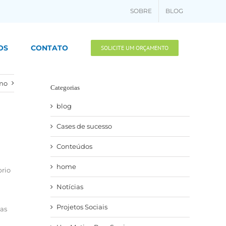
SOBRE
BLOG
OS
CONTATO
SOLICITE UM ORÇAMENTO
mo
Categorias
blog
Cases de sucesso
Conteúdos
home
brio
Notícias
Projetos Sociais
has