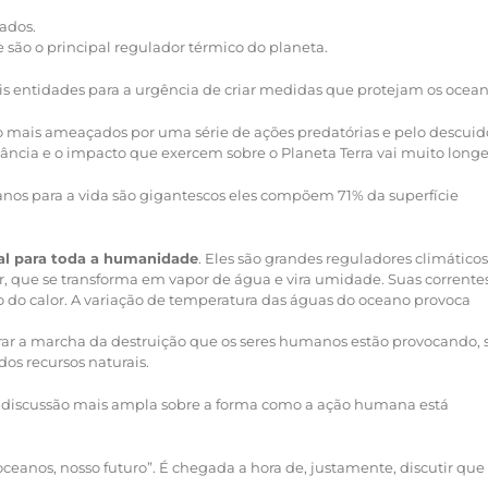
ados.
e são o principal regulador térmico do planeta.
s entidades para a urgência de criar medidas que protejam os ocean
o mais ameaçados por uma série de ações predatórias e pelo descuid
ia e o impacto que exercem sobre o Planeta Terra vai muito longe
os para a vida são gigantescos eles compõem 71% da superfície
al para toda a humanidade
. Eles são grandes reguladores climáticos
 que se transforma em vapor de água e vira umidade. Suas corrente
o do calor. A variação de temperatura das águas do oceano provoca
rrar a marcha da destruição que os seres humanos estão provocando, 
os recursos naturais.
ma discussão mais ampla sobre a forma como a ação humana está
ceanos, nosso futuro”. É chegada a hora de, justamente, discutir que