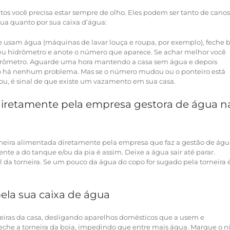
tos você precisa estar sempre de olho. Eles podem ser tanto de canos
ua quanto por sua caixa d’água:
e usam água (máquinas de lavar louça e roupa, por exemplo), feche
m seu hidrômetro e anote o número que aparece. Se achar melhor você
drômetro. Aguarde uma hora mantendo a casa sem água e depois
 não há nenhum problema. Mas se o número mudou ou o ponteiro está
ou, é sinal de que existe um vazamento em sua casa.
iretamente pela empresa gestora de água n
rneira alimentada diretamente pela empresa que faz a gestão de águ
nte a do tanque e/ou da pia é assim. Deixe a água sair até parar.
a torneira. Se um pouco da água do copo for sugado pela torneira 
la sua caixa de água
eiras da casa, desligando aparelhos domésticos que a usem e
e feche a torneira da boia, impedindo que entre mais água. Marque o n